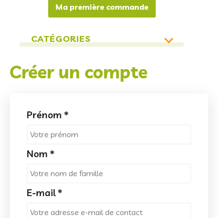
Ma première commande
CATÉGORIES
toutes
223
Créer un compte
boissons
droguerie
15
epicerie - produits locaux
34
Prénom
*
epicerie
174
Nom
*
E-mail
*