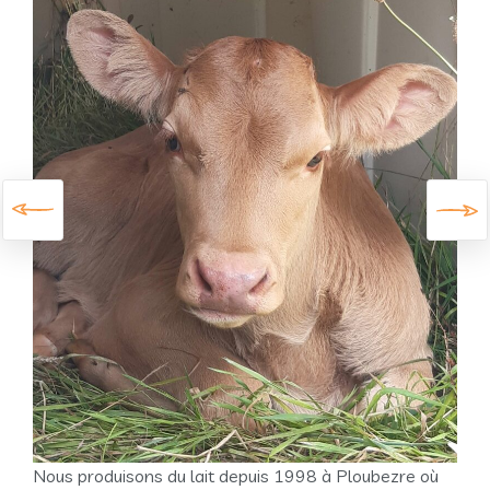
Prev
Next
ious
Nous produisons du lait depuis 1998 à Ploubezre où