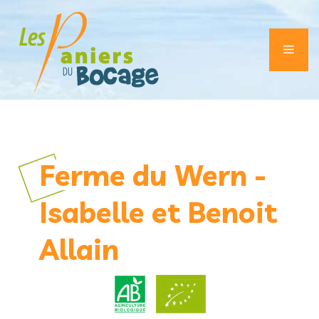
Aller
au
contenu
Men
Ferme du Wern -
Isabelle et Benoit
Allain