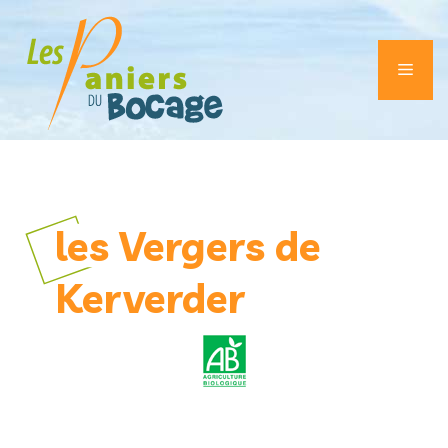
Aller
au
contenu
Men
les Vergers de
Kerverder