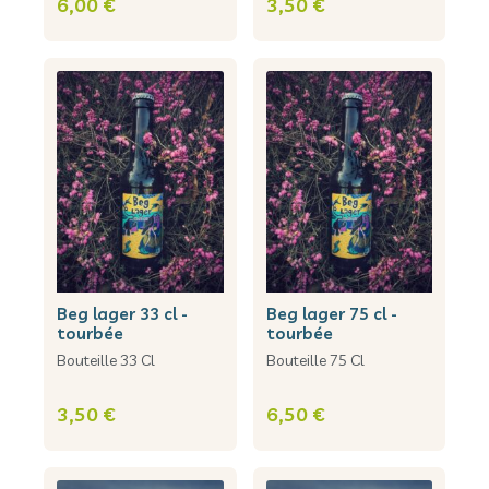
6,00 €
3,50 €
safran
2
glaces
22
bouquets de fleurs
4
pâtes fraîches
19
beg lager 33 cl -
beg lager 75 cl -
tourbée
tourbée
Bouteille 33 Cl
Bouteille 75 Cl
3,50 €
6,50 €