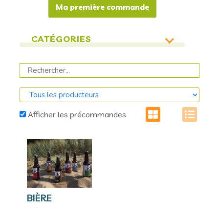
Ma première commande
CATÉGORIES
toutes
464
fruits
1
crèmerie
23
fromage
28
Afficher les précommandes
viande
11
confitures
27
légumes
59
pains
70
crêpes
4
BIÈRE
boissons
22