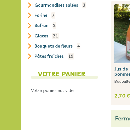
gourmandises salées
3
farine
7
safran
2
glaces
21
bouquets de fleurs
4
pâtes fraîches
19
jus de
VOTRE PANIER
pomme/
Bouteil
Votre panier est vide.
2,70 €
Ferme