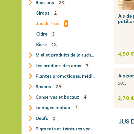
boissons
23
sirops
2
jus de pomme
pétilla
jus de fruit
9
cidre
3
bière
12
4,50 €
miel et produits de la ruche
18
les produits des amis
3
jus p
plantes aromatiques, médicinales et sauvages
50cl
savons
29
2,70 €
conserves et bocaux
4
lainages mohair
1
oeufs
1
JUS 
pigments et teintures végétales
8