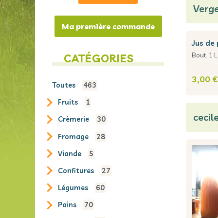
Verge
Ma première commande
jus d
Bout. 1 L
CATÉGORIES
3,00 €
toutes
463
fruits
1
cecil
crèmerie
30
fromage
28
viande
5
confitures
27
légumes
60
pains
70