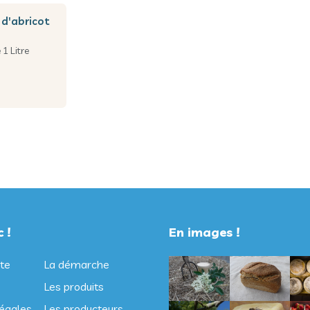
 1 Litre
 !
En images !
te
La démarche
Les produits
égales
Les producteurs