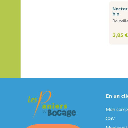
nectar d'abricot
bio
Bouteille
3,85 €
En un clic
Mon comp
CGV
Mentions l